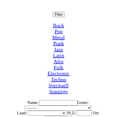
Filter
Rock
Pop
Metal
Punk
Jazz
Latin
Afro
Folk
Electronic
Techno
Spirituell
Sonstige
Name:
Genre:
Land:
PLZ:
Ort: