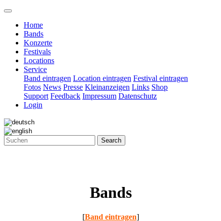
Home
Bands
Konzerte
Festivals
Locations
Service
Band eintragen
Location eintragen
Festival eintragen
Fotos
News
Presse
Kleinanzeigen
Links
Shop
Support
Feedback
Impressum
Datenschutz
Login
Search
Bands
[
Band eintragen
]