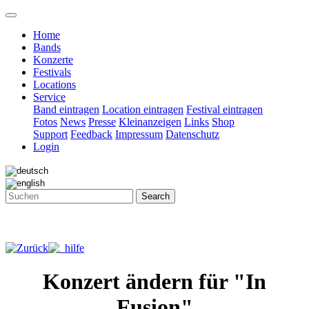
Home
Bands
Konzerte
Festivals
Locations
Service
Band eintragen
Location eintragen
Festival eintragen
Fotos
News
Presse
Kleinanzeigen
Links
Shop
Support
Feedback
Impressum
Datenschutz
Login
Search
Konzert ändern für "In
Fusion"